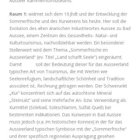
Ausseer Kammerhofmuseums.
Raum 1:
widmet sich dem 19.Jhdt und der Entwicklung der
Sommerfrische und des Kurwesens bis heute. Hier soll die
Evolution des alten ärarischen Industrieortes Aussee zu Bad
Aussee, einem Zentrum des Gesundheits- Natur- und
Kulturtourismus, nachvollziehbar werden. Ein besonderer
Stellenwert wird dem Thema „Sommerfrische im
Ausseerland“ (ev. Titel „Land schafft Seele“) eingeräumt.
Damit soll der Bedeutung dieser für das Ausseerland
typischen Art von Tourismus, die mit Werten wie
Seelenrefugium, landschaftlicher Schönheit und Tradition
assoziiert ist, Rechnung getragen werden. Der Schwerunkt
„Kur“ konzentriert sich auf das autochtone Mineral
„Steinsalz“ und seine mehrfache An- bzw. Verwendung als
Kurmittel (Solebad, Soleschlamm, Sulfat-Quell) bei
bestimmten Indikationen. Das Kurwesen in Bad Aussee
muss jedoch (v.a. im historischen Konnex) in der für das
Ausseerland typischen Symbiose mit der „Sommerfrische“
und ihrer spezifisch regionelan Ausprägung gesehen