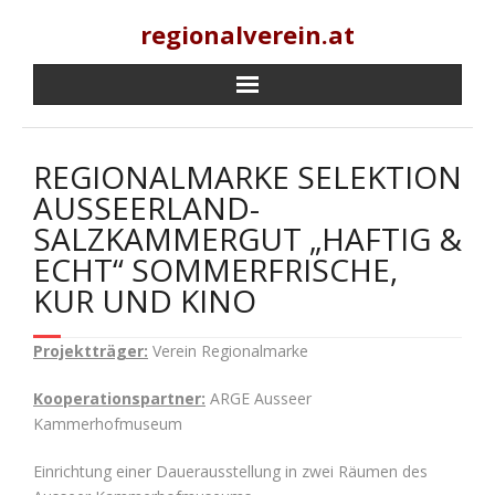
Skip
regionalverein.at
to
content
REGIONALMARKE SELEKTION
AUSSEERLAND-
SALZKAMMERGUT „HAFTIG &
ECHT“ SOMMERFRISCHE,
KUR UND KINO
Projektträger:
Verein Regionalmarke
Kooperationspartner:
ARGE Ausseer
Kammerhofmuseum
Einrichtung einer Dauerausstellung in zwei Räumen des