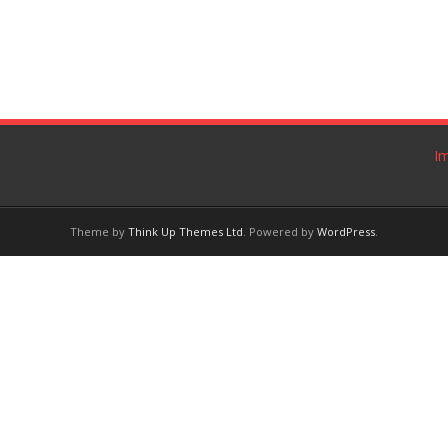
I
Theme by
Think Up Themes Ltd
. Powered by
WordPress
.