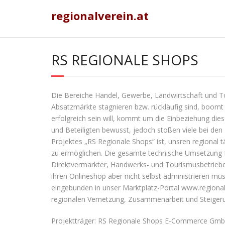
Skip
regionalverein.at
to
content
RS REGIONALE SHOPS
Die Bereiche Handel, Gewerbe, Landwirtschaft und T
Absatzmärkte stagnieren bzw. rückläufig sind, boom
erfolgreich sein will, kommt um die Einbeziehung die
und Beteiligten bewusst, jedoch stoßen viele bei de
Projektes „RS Regionale Shops“ ist, unsren region
zu ermöglichen. Die gesamte technische Umsetzung fü
Direktvermarkter, Handwerks- und Tourismusbetriebe w
ihren Onlineshop aber nicht selbst administrieren 
eingebunden in unser Marktplatz-Portal www.regionale
regionalen Vernetzung, Zusammenarbeit und Steiger
Projektträger: RS Regionale Shops E-Commerce Gm