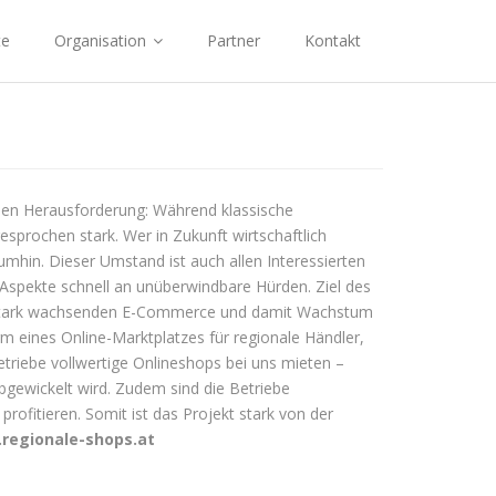
te
Organisation
Partner
Kontakt
ßen Herausforderung: Während klassische
prochen stark. Wer in Zukunft wirtschaftlich
umhin. Dieser Umstand ist auch allen Interessierten
Aspekte schnell an unüberwindbare Hürden. Ziel des
um stark wachsenden E-Commerce und damit Wachstum
 eines Online-Marktplatzes für regionale Händler,
etriebe vollwertige Onlineshops bei uns mieten –
gewickelt wird. Zudem sind die Betriebe
ofitieren. Somit ist das Projekt stark von der
regionale-shops.at