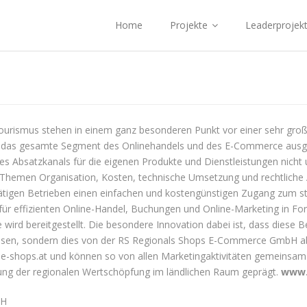
Home
Projekte
Leaderprojek
ourismus stehen in einem ganz besonderen Punkt vor einer sehr gro
t das gesamte Segment des Onlinehandels und des E-Commerce ausges
ses Absatzkanals für die eigenen Produkte und Dienstleistungen nicht 
n Themen Organisation, Kosten, technische Umsetzung und rechtliche 
al tätigen Betrieben einen einfachen und kostengünstigen Zugang z
r effizienten Online-Handel, Buchungen und Online-Marketing in Form
ird bereitgestellt. Die besondere Innovation dabei ist, dass diese B
müssen, sondern dies von der RS Regionals Shops E-Commerce GmbH ab
-shops.at und können so von allen Marketingaktivitäten gemeinsam pr
ung der regionalen Wertschöpfung im ländlichen Raum geprägt.
www.
bH